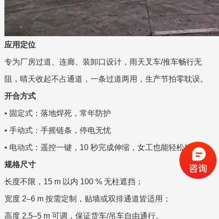
应用定位
专为厂房过道、连廊、装卸口设计，雨天叉车/推车畅行无
阻，晴天收起不占通道，一条过道两用，生产节拍零耽误。
开合方式
• 固定式：落地焊死，常年防护
• 手动式：手摇链条，停电无忧
• 电动式：遥控一键，10 秒完成伸缩，女工也能轻松操作
规格尺寸
长度不限，15 m 以内 100 % 无柱遮挡；
宽度 2–6 m 按需定制，贴墙或双排通道皆适用；
高度 2.5–5 m 可调，保证货车/吊车自由通行。