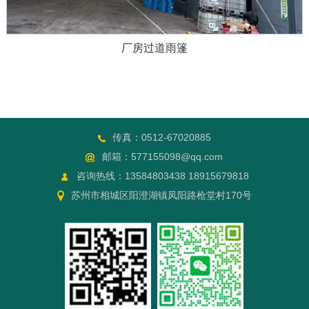
厂房过道雨篷
传真：0512-67020885
邮箱：577155098@qq.com
咨询热线：13584803438 18915679818
苏州市相城区阳澄湖镇凤阳路枪堂村170号