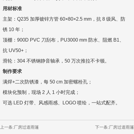
用材标准
主架：Q235 加厚镀锌方管 60×80×2.5 mm，抗 8 级风、防
锈 10 年；
顶棚：900D PVC 刀刮布，PU3000 mm 防水、阻燃 B1、
抗 UV50+；
滑轮：304 不锈钢静音轴承，50 万次推拉不卡顿。
制作要求
满焊+二次防锈漆，每 50 cm 加密螺栓孔；
模块化预制，现场 2 人 1 小时完成；
可选 LED 灯带、风感雨感、LOGO 喷绘，一站式配齐。
上一条:
厂房过道雨篷
下一条:
厂房过道雨篷