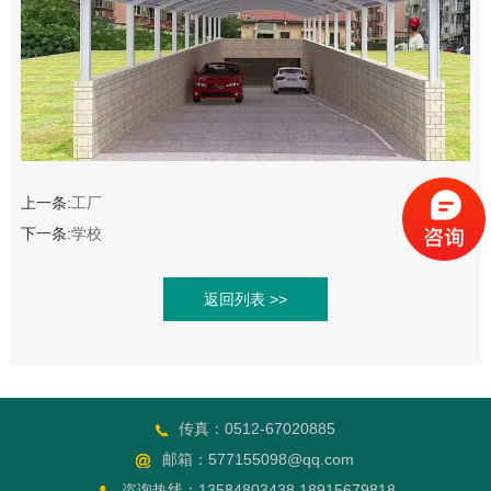
上一条:
工厂
下一条:
学校
返回列表 >>
传真：0512-67020885
邮箱：577155098@qq.com
咨询热线：13584803438 18915679818